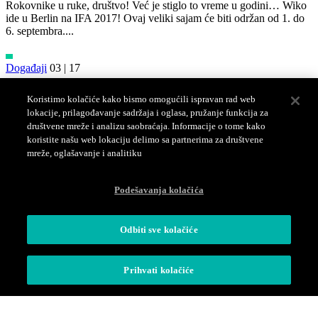
Rokovnike u ruke, društvo! Već je stiglo to vreme u godini… Wiko
ide u Berlin na IFA 2017! Ovaj veliki sajam će biti održan od 1. do
6. septembra....
Događaji
03 | 17
MERCI!
Koristimo kolačiće kako bismo omogućili ispravan rad web
lokacije, prilagođavanje sadržaja i oglasa, pružanje funkcija za
Wiko @ MWC na slici U velikom broju ste nas posetili na Bleen
društvene mreže i analizu saobraćaja. Informacije o tome kako
štandu na MWC 2017, i došli da otkrijete nove Wiko sadržaje
koristite našu web lokaciju delimo sa partnerima za društvene
visokog kvaliteta. Tokom...
mreže, oglašavanje i analitiku
Podeli
Podešavanja kolačića
Odbiti sve kolačiće
Prihvati kolačiće
Pratite nas