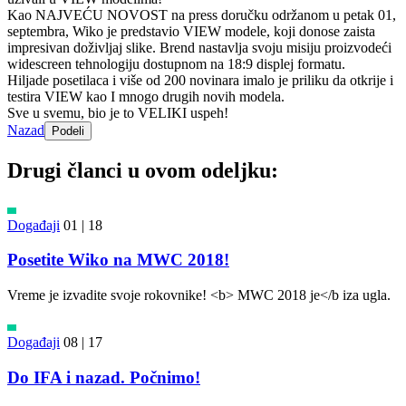
Kao NAJVEĆU NOVOST na press doručku održanom u petak 01,
septembra, Wiko je predstavio VIEW modele, koji donose zaista
impresivan doživljaj slike. Brend nastavlja svoju misiju proizvodeći
widescreen tehnologiju dostupnom na 18:9 displej formatu.
Hiljade posetilaca i više od 200 novinara imalo je priliku da otkrije i
testira VIEW kao I mnogo drugih novih modela.
Sve u svemu, bio je to VELIKI uspeh!
Nazad
Podeli
Drugi članci u ovom odeljku:
Događaji
01 | 18
Posetite Wiko na MWC 2018!
Vreme je izvadite svoje rokovnike! <b> MWC 2018 je</b iza ugla.
Događaji
08 | 17
Do IFA i nazad. Počnimo!