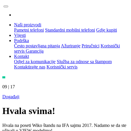
Naši proizvodi
Pametni telefoni
Standardni mobilni telefoni
Gdje kupiti
Vijesti
Podrška
Često postavljana pitanja
Ažuriranje
Priručnici
Korisnički
servis
Garancija
Kontakt
Odjel za komunikacije
Služba za odnose sa štampom
Kontaktirajte nas
Korisnički servis
09 | 17
Događaji
Hvala svima!
Hvala na poseti Wiko štandu na IFA sajmu 2017. Nadamo se da ste
uživali u VIEW modelima!